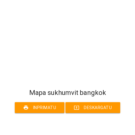
Mapa sukhumvit bangkok
print
system_update_alt
INPRIMATU
DESKARGATU