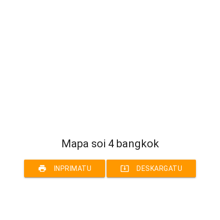
Mapa soi 4 bangkok
print
system_update_alt
INPRIMATU
DESKARGATU