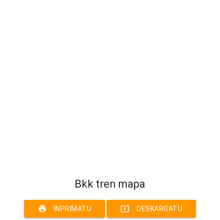
Bkk tren mapa
print
system_update_alt
INPRIMATU
DESKARGATU