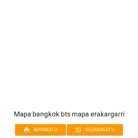
Mapa bangkok bts mapa erakargarri
print
system_update_alt
INPRIMATU
DESKARGATU