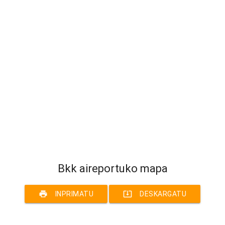
Bkk aireportuko mapa
print
system_update_alt
INPRIMATU
DESKARGATU